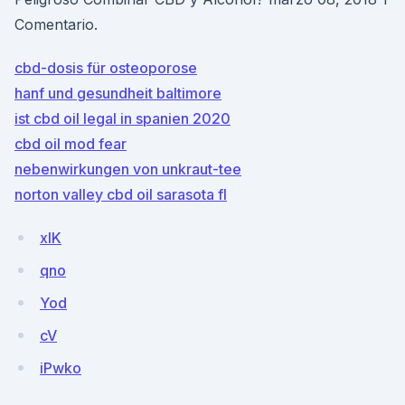
Comentario.
cbd-dosis für osteoporose
hanf und gesundheit baltimore
ist cbd oil legal in spanien 2020
cbd oil mod fear
nebenwirkungen von unkraut-tee
norton valley cbd oil sarasota fl
xIK
qno
Yod
cV
iPwko